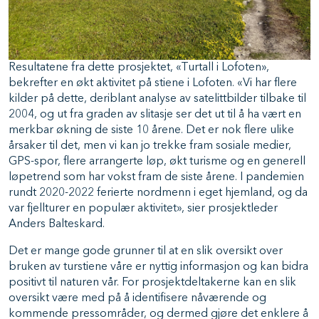
Resultatene fra dette prosjektet, «Turtall i Lofoten»,
bekrefter en økt aktivitet på stiene i Lofoten. «Vi har flere
kilder på dette, deriblant analyse av satelittbilder tilbake til
2004, og ut fra graden av slitasje ser det ut til å ha vært en
merkbar økning de siste 10 årene. Det er nok flere ulike
årsaker til det, men vi kan jo trekke fram sosiale medier,
GPS-spor, flere arrangerte løp, økt turisme og en generell
løpetrend som har vokst fram de siste årene. I pandemien
rundt 2020-2022 ferierte nordmenn i eget hjemland, og da
var fjellturer en populær aktivitet», sier prosjektleder
Anders Balteskard.
Det er mange gode grunner til at en slik oversikt over
bruken av turstiene våre er nyttig informasjon og kan bidra
positivt til naturen vår. For prosjektdeltakerne kan en slik
oversikt være med på å identifisere nåværende og
kommende pressområder, og dermed gjøre det enklere å