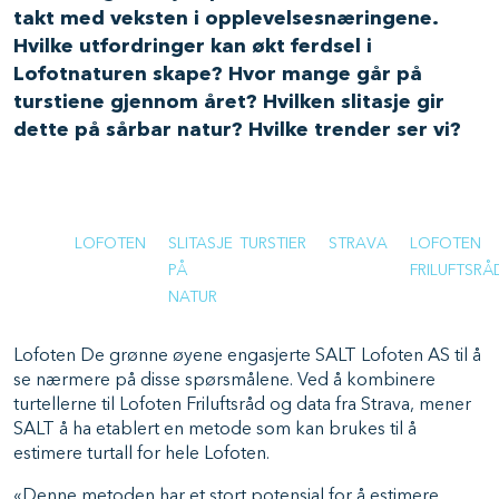
takt med veksten i opplevelsesnæringene.
Hvilke utfordringer kan økt ferdsel i
Lofotnaturen skape? Hvor mange går på
turstiene gjennom året? Hvilken slitasje gir
dette på sårbar natur? Hvilke trender ser vi?
LOFOTEN
SLITASJE
TURSTIER
STRAVA
LOFOTEN
PÅ
FRILUFTSRÅ
NATUR
Lofoten De grønne øyene engasjerte SALT Lofoten AS til å
se nærmere på disse spørsmålene. Ved å kombinere
turtellerne til Lofoten Friluftsråd og data fra Strava, mener
SALT å ha etablert en metode som kan brukes til å
estimere turtall for hele Lofoten.
«Denne metoden har et stort potensial for å estimere