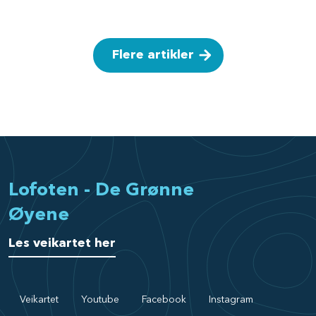
Flere artikler
Lofoten - De Grønne
Øyene
Les veikartet her
Veikartet
Youtube
Facebook
Instagram