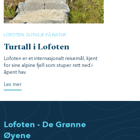
LOFOTEN
SLITASJE PÅ NATUR
Turtall i Lofoten
Lofoten er et internasjonalt reisemål, kjent
for sine alpine fjell som stuper rett ned i
åpent hav.
Les mer
Lofoten - De Grønne
Øyene