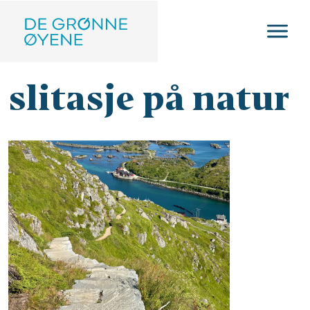
Hopp til hovedinnhold
slitasje på natur
Image