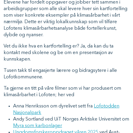
Elevene har fordelt oppgaver og jobber tett sammen i
arbeidsgrupper som alle skal levere hver sin kartfortelling
som viser konkrete eksempler på klimasårbarhet i vårt
nærmiljø. Dette er viktig lokalkunnskap som vil tilføre
Lofotens klimasårbarhetsanalyse både fortellerkunst,
dybde og nyanser.
Vet du ikke hva en kartfortelling er? Ja, da kan du ta
kontakt med skolene og be om en presentasjon av
kunnskapen.
Tusen takk til engasjerte lærere og bidragsytere i alle
Lofotkommunene.
Ta gjerne en titt på våre filmer som vi har produsert om
klimasårbarhet i Lofoten; her ved
Anna Henriksson om dyrelivet sett fra
Lofotodden
Nasjonalpark
Andy Sortland ved UiT Norges Arktiske Universitet om
Myra som karbonlager
Ungdomsforskeroppdraget våren 2025
ved Aust-