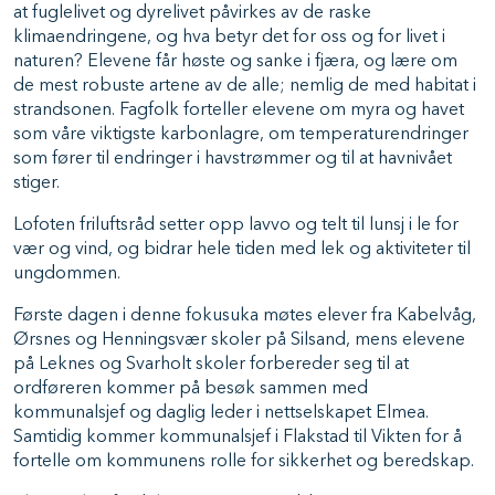
at fuglelivet og dyrelivet påvirkes av de raske
klimaendringene, og hva betyr det for oss og for livet i
naturen? Elevene får høste og sanke i fjæra, og lære om
de mest robuste artene av de alle; nemlig de med habitat i
strandsonen. Fagfolk forteller elevene om myra og havet
som våre viktigste karbonlagre, om temperaturendringer
som fører til endringer i havstrømmer og til at havnivået
stiger.
Lofoten friluftsråd setter opp lavvo og telt til lunsj i le for
vær og vind, og bidrar hele tiden med lek og aktiviteter til
ungdommen.
Første dagen i denne fokusuka møtes elever fra Kabelvåg,
Ørsnes og Henningsvær skoler på Silsand, mens elevene
på Leknes og Svarholt skoler forbereder seg til at
ordføreren kommer på besøk sammen med
kommunalsjef og daglig leder i nettselskapet Elmea.
Samtidig kommer kommunalsjef i Flakstad til Vikten for å
fortelle om kommunens rolle for sikkerhet og beredskap.