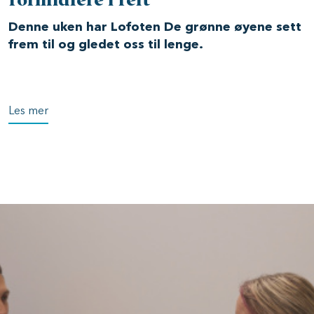
formidlere i felt
Denne uken har Lofoten De grønne øyene sett
frem til og gledet oss til lenge.
Les mer
Image