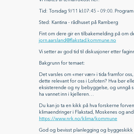
Vi møtes til temafrokost her:
Tid: Torsdag 9/11 kl.07:45 – 09:00. Programm
Sted: Kantina - rådhuset på Ramberg
Fint om dere gir en tilbakemelding på om d
jorn.aarsland@flakstad.kommune.no
Vi setter av god tid til diskusjoner etter fagi
Bakgrunn for temaet:
Det varsles om «mer vær» i tida framfor oss,
dette relevant for oss i Lofoten? Hva bør elle
eksisterende og ny bebyggelse, og unngå sk
ha vannet inn i kjelleren…
Du kan jo ta en kikk på hva forskerne forvent
klimaendringer i Flakstad, Moskenes og a
https://www.nrk.no/klima/kommune
God og bevisst planlegging og byggeskikk b