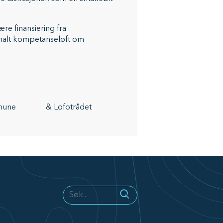
ære finansiering fra
unalt kompetanseløft om
une​ & ​Lofotrådet