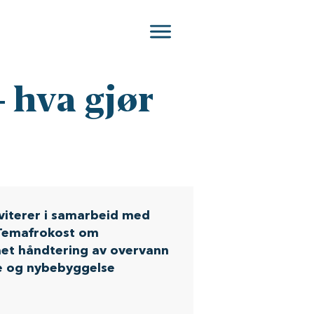
 hva gjør
iterer i samarbeid med
l Temafrokost om
aet håndtering av overvann
de og nybebyggelse