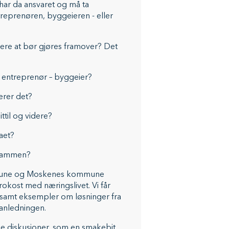
 har da ansvaret og må ta
reprenøren, byggeieren - eller
ere at bør gjøres framover? Det
ntreprenør – byggeier?
rer det?
il og videre?
aet?
 sammen?
mmune og Moskenes kommune
okost med næringslivet. Vi får
 samt eksempler om løsninger fra
r anledningen.
de diskusjoner, som en smakebit