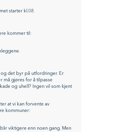
et starter kl.08.
ere kommer til:
nnleggene.
 og det byr på utfordringer. Er
r må gjøres for å tilpasse
ade og uhell? Ingen vil som kjent
er at vi kan forvente av
ndre kommuner:
lir viktigere enn noen gang. Men