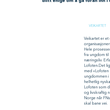
blitt enige om å gå foran inn i
VEIKARTET
Veikartet er e
organisasjoner
Hele prosessen 
fra ungdom til
næringsliv. Erf
Lofoten.Det li
med «Lofoten –
ungdommen i ry
helhetlig nyska
Lofoten som dr
og livskraftig 
Norge når FNs 
skal bane vei.