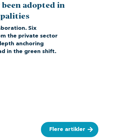
 been adopted in
palities
aboration. Six
om the private sector
depth anchoring
d in the green shift.
Flere artikler