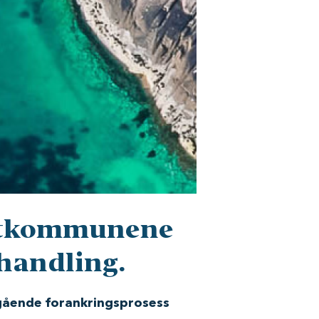
ofotkommunene
handling.
gående forankringsprosess