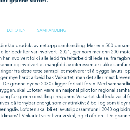
 det grønne skiftet.
LOFOTEN
SAMHANDLING
t direkte produkt av nettopp samhandling. Mer enn 500 persone
 eller bedrifter var involvert i 2021, gjennom mer enn 200 møt
har involvert folk i alle ledd fra feltarbeid til ledelse, fra fagbr
 senior og involvert et mangfold av interessenter i ulike samf
aringer fra dette tette samspillet motiverer til å bygge lavutsl
gger mye hardt arbeid bak Veikartet, men det aller mest kreve
 De grønne øyene 2030» ligger fortsatt foran. Med samhandli
ggen, skal Lofoten være en nasjonal pilot for regional samh
ping for grønn omstilling i regionen. Veikartet skal lede vei til 
ives på fornybar energi, som er attraktivt å bo i og som tilbyr
næringsliv. Lofoten skal bli et lavutslippssamfunn i 2040 og bidra 
klimamål. Veikartet viser hvor vi skal, og «Lofoten – De grøn