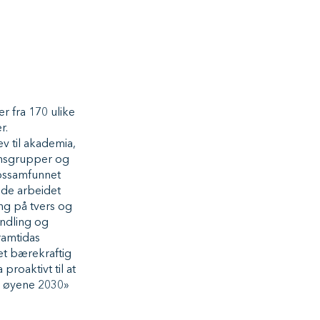
r fra 170 ulike
er.
ev til akademia,
unnsgrupper og
ippssamfunnet
nde arbeidet
ng på tvers og
andling og
framtidas
 et bærekraftig
proaktivt til at
ne øyene 2030»