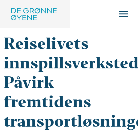
Hopp til hovedinnhold
Reiselivets
innspillsverksted
Påvirk
fremtidens
transportløsning