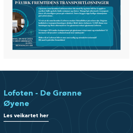
Lofoten - De Grønne
Øyene
Les veikartet her