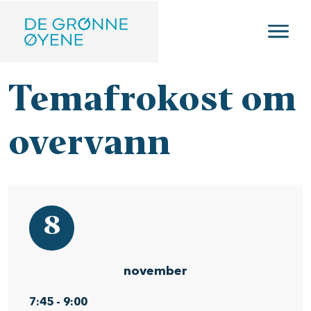
Hopp til hovedinnhold
Temafrokost om
overvann
8
november
7:45
-
9:00