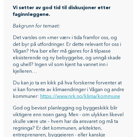
Vi setter av god tid til diskusjoner etter
faginnleggene.
Bakgrunn for temaet:
Det varsles om «mer vær» i tida framfor oss, og
det byr på utfordringer. Er dette relevant for oss i
Vågan? Hva bør eller må gjøres for å tilpasse
eksisterende og ny bebyggelse, og unngå skade
og uhell? Ingen vil som kjent ha vannet inn i
kjelleren…
Du kan jo ta en kikk på hva forskerne forventer at
vi kan forvente av klimaendringer i Vågan og andre
kommuner:
https://www.nrk.no/klima/kommune
God og bevisst planlegging og byggeskikk blir
viktigere enn noen gang. Men - om ulykken likevel
skulle være ute – hvem har da ansvaret og må ta
regninga? Er det kommunen, arkitekten,
entreprenøren, byggeieren - eller kanskje