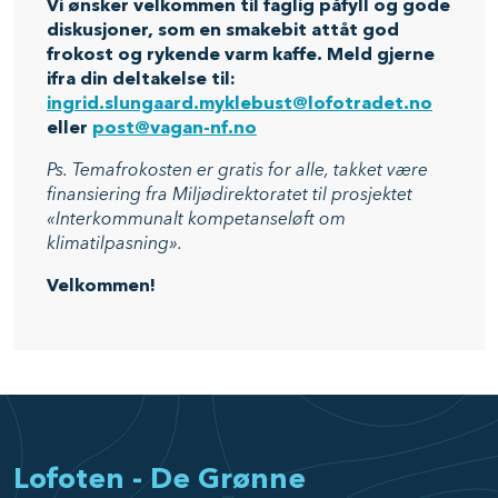
Vi ønsker velkommen til faglig påfyll og gode
diskusjoner, som en smakebit attåt god
frokost og rykende varm kaffe. Meld gjerne
ifra din deltakelse til:
ingrid.slungaard.myklebust@lofotradet.no
eller
post@vagan-nf.no
Ps. Temafrokosten er gratis for alle, takket være
finansiering fra Miljødirektoratet til prosjektet
«Interkommunalt kompetanseløft om
klimatilpasning».
Velkommen!
Lofoten - De Grønne