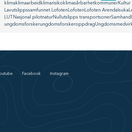
klima
klimaarbeid
klimarisiko
klimasårbarhet
kommuner
Kultur
Lavutslippssamfunnet Lofoten
Lofoten
Lofoten Arendalsuka
L
LUT
Nasjonal pilot
natur
Nullutslipps transportsoner
Samhandl
ungdomsforsker
ungdomsforskeroppdrag
Ungdomsmedvirk
outube
Facebook
Instagram