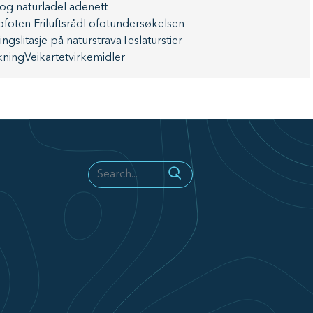
 og natur
lade
Ladenett
ofoten Friluftsråd
Lofotundersøkelsen
ing
slitasje på natur
strava
Tesla
turstier
ning
Veikartet
virkemidler