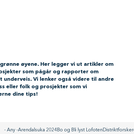
grønne øyene. Her legger vi ut artikler om
osjekter som pågår og rapporter om
 underveis. Vi lenker også videre til andre
s eller folk og prosjekter som vi
rne dine tips!
- Any -
Arendalsuka 2024
Bo og Bli lyst Lofoten
Distrikt
forske