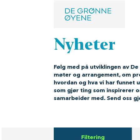
Skip to main content
Nyheter
Nyheter
Følg med på utviklingen av De 
møter og arrangement, om pr
hvordan og hva vi har funnet ut
som gjør ting som inspirerer os
samarbeider med. Send oss gje
Filtering