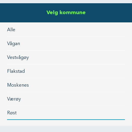
Velg kommune
Alle
Vågan
Vestvågøy
Flakstad
Moskenes
Værøy
Røst