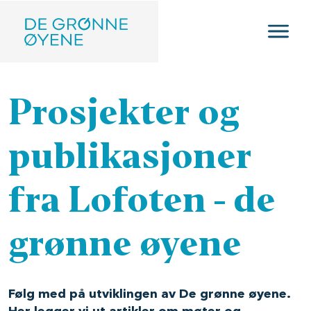
Hopp til hovedinnhold
Prosjekter og
publikasjoner
fra Lofoten - de
grønne øyene
Følg med på utviklingen av De grønne øyene.