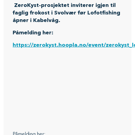
ZeroKyst-prosjektet inviterer igjen til
faglig frokost i Svolvær før Lofotfishing
åpner i Kabelvåg.
Påmelding her:
https://zerokyst.hoopla.no/event/zerokyst_l
Påmelding her: