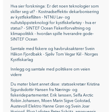
Hva sier forskninga: Er det noen teknologier som
skiller seg ut? - Kostnadseffektiv dekarbonisering
av kystfiskeflåten - NTNU Lav- og
nullutslippsteknologi for kystfiskefartøy - hva er
status? - SINTEF Ocean Fiskeriforvaltning og
klimapolitikk - hvordan spille hverandre gode-
SINTEF Ocean
Samtale med fiskere og havbruksaktører Svein
Håkon Fjordbakk - Sjøliv Tom Vegar Kiil - Norges
Kystfiskarlag
Innlegg og samtale med politikere om veien
videre
Du møter blant annet disse: statssekretær Kristina
Sigurdsdottir Hansen fra Nærings- og
fiskeridepartementet. Erik Ianssen, Selfa Arctic
Robin Johansen, Moen Marin Sigve Gokstad,
Austevoll Elektro Hanne Grøn og Svein Joar
Husjord, Plug Lofoten Peter Schütz, amanuensis